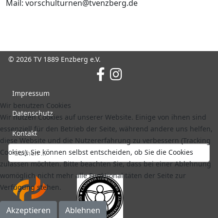
Mail:
vorschulturnen@tvenzberg.de
© 2026 TV 1889 Enzberg e.V.
Impressum
Wir benutzen Cookies
Datenschutz
Wir nutzen Cookies auf unserer Website. Einige von ihnen sind
essenziell für den Betrieb der Seite, während andere uns helfen,
Kontakt
diese Website und die Nutzererfahrung zu verbessern (Tracking
Cookies). Sie können selbst entscheiden, ob Sie die Cookies
zulassen möchten. Bitte beachten Sie, dass bei einer Ablehnung
womöglich nicht mehr alle Funktionalitäten der Seite zur
Verfügung stehen.
Akzeptieren
Ablehnen