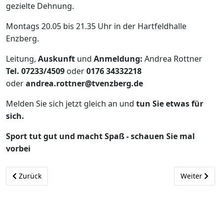
gezielte Dehnung.
Montags 20.05 bis 21.35 Uhr in der Hartfeldhalle
Enzberg.
Leitung,
Auskunft
und
Anmeldung:
Andrea Rottner
Tel. 07233/4509
oder
0176 34332218
oder
andrea.rottner@tvenzberg.de
Melden Sie sich jetzt gleich an und
tun Sie etwas für
sich.
Sport tut gut und macht Spaß - schauen Sie mal
vorbei
Vorheriger Beitrag: 5. Enzberger Silvesterlauf am 31.12.2025
Nächster Be
Zurück
Weiter