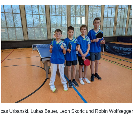
as Urbanski, Lukas Bauer, Leon Skoric und Robin Wolfsegger,
g