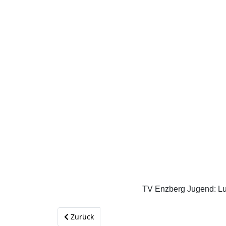
TV Enzberg Jugend: Luc
Vorheriger Beitrag: Dorfadvent beim TV Enzber
Zurück