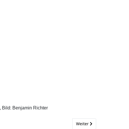
 Bild: Benjamin Richter
Nächster Beitrag: Dorfadve
Weiter